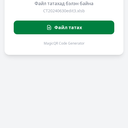
Файл татахад бэлэн байна
CT20240630edit3.xlsb
Файл татах
MagicQR Code Generator