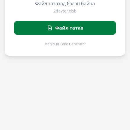
Файл татахад бэлэн байна
2devter.xlsb
Файл татах
MagicQR Code Generator